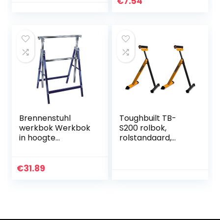
€
7.54
plaathangers,
onzichtbare
plaathouders voor
wanddecoratie,
antieke borden en
kunst(goud)
Brennenstuhl
Toughbuilt TB-
werkbok Werkbok
S200 rolbok,
in hoogte
rolstandaard,
verstelbaar. 1 –
inklapbaar en in
Pack zilver
hoogte
verstelbaar (1
€
31.89
paar)