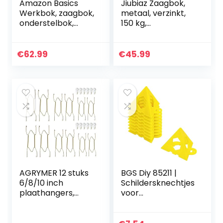
Amazon Basics
Jiubiaz Zaagbok,
Werkbok, zaagbok,
metaal, verzinkt,
onderstelbok,
150 kg,
werkplaatsbok,
belastbaarheid
klapbok,
zaagframe, 81 x 80
inklapbaar, vaste
x 80 cm,
€
62.99
€
45.99
stand met antislip
houtzaagbok,
voeten, 408 kg
zaag,
belastbaarheid,
kettingzaagbok,
set van 2, grijs,
houtbok
oranje
AGRYMER 12 stuks
BGS Diy 85211 |
6/8/10 inch
Schildersknechtjes
plaathangers,
voor
roestvrij staal,
schilderwerkzaam
wandplaathangers
heden | 10-dlg.
, decoratieve