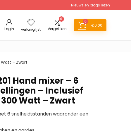
Nieuws en blogs lezen
0
0
€
0.00
Login
Vergelijken
verlanglijst
0 Watt – Zwart
201 Hand mixer – 6
ellingen – Inclusief
300 Watt – Zwart
met 6 snelheidsstanden waaronder een
haken en gardes