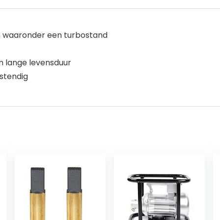
n waaronder een turbostand
n lange levensduur
stendig