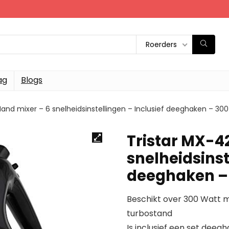
Roerders
ag
Blogs
Hand mixer – 6 snelheidsinstellingen – Inclusief deeghaken – 30
Tristar MX-4
snelheidsinst
deeghaken – 
Beschikt over 300 Watt 
turbostand
Is inclusief een set deeg