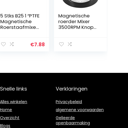
5 Stks B25 1 “PTFE
Magnetische
Magnetische
roerder Mixer
Roerstaafmixer
3500RPM Knop
Roerstaaf, Witte
Snelheidsregelin
Kleur,
g Laboratorium
Laboratoriumba
Magnetische
€
7.88
r, Roerplaat Bar,
Mixer voor het
Roerstaven
roeren van
7x25mm
water en lage
viscositeitsvloei
stof
Snelle links
Verklaringen
Alles winkelen
Privacybeleid
Home
algemene voorwaarden
Overzicht
Gelieerde
openbaarmaking
Blogs