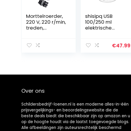
Morttelroerder,
shisipq USB
220 V, 220 r/min,
100/250 ml
treden,
elektrische
handmixer,
mixer voor
mixer,
knoflook kleine
mortelroerder,
crusher vlees
€
47.99
betonroerder,
draagbare
mortelroerder,
keuken gadget
betonnen
stamper
roerder
hakmixer voor
uien salades
groenten wit
huishouden
Over ons
snijden molen
Schildersbedrijf-loenen.nl is een moderne alles-in-één
prijsvergelijkings- en beoordelingswebsite die de
beste deals biedt die beschikbaar zijn op amazon en u
op de hoogte houdt via de laatst toegevoegde blogs.
Alle afbeeldingen zijn auteursrechtelijk beschermd