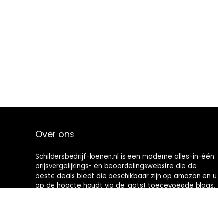
Over ons
Schildersbedrijf-loenen.nl is een moderne alles-in-één
prijsvergelijkings- en beoordelingswebsite die de
beste deals biedt die beschikbaar zijn op amazon en u
op de hoogte houdt via de laatst toegevoegde blogs.
Alle afbeeldingen zijn auteursrechtelijk beschermd
door hun respectievelijke eigenaren. Alle geciteerde
inhoud is afgeleid van hun respectievelijke bronnen.