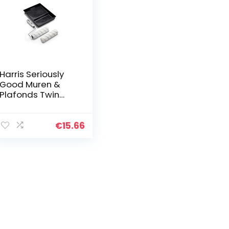
Harris Seriously
Good Muren &
Plafonds Twin
Medium Pile
Verfroller Set met
Dienblad & Frame
€
15.66
| 22,9 cm