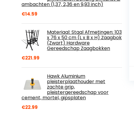
ambachten (1,37, 2,36 en 9,93 inch)
€
14.59
Materiaal: Staal Afmetingen: 103
x 76 x 50 cm (L x B x H) Zaagbok
(Zwart) Hardware
Gereedschap Zaagbokken
€
221.99
Hawk Aluminium
pleisterplaathouder met
zachte grip,
pleistergereedschap voor
cement, mortel, gipsplaten
€
22.99