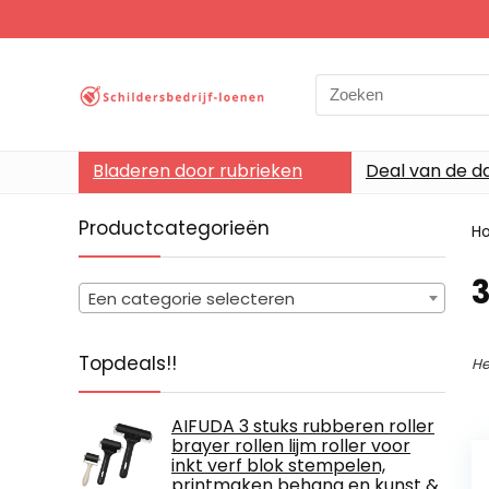
Search
for:
Bladeren door rubrieken
Deal van de d
Productcategorieën
H
‎
Een categorie selecteren
Topdeals!!
He
AIFUDA 3 stuks rubberen roller
brayer rollen lijm roller voor
inkt verf blok stempelen,
printmaken behang en kunst &