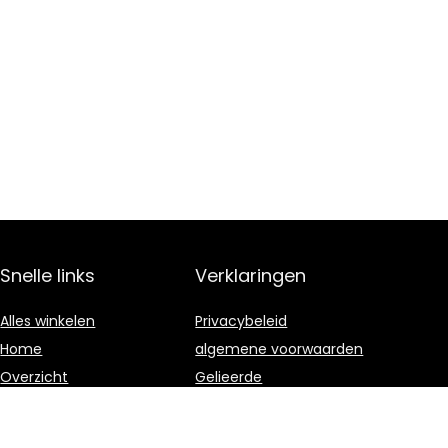
Snelle links
Verklaringen
Alles winkelen
Privacybeleid
Home
algemene voorwaarden
Overzicht
Gelieerde
openbaarmaking
Blogs
Onze webshops