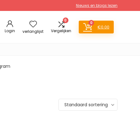
Nieuws en blogs lezen
0
0
€
0.00
Login
Vergelijken
verlanglijst
 gram
Standaard sortering