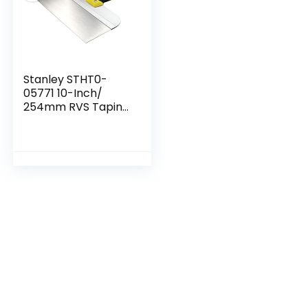
Stanley STHT0-
05771 10-Inch/
254mm RVS Taping
Mes,
Geel/Zwart/Zilver,
10 Inch (254 mm)