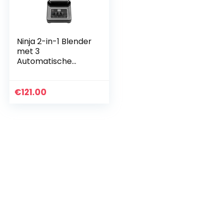
Ninja 2-in-1 Blender
met 3
Automatische
Programma’s,
Mengen, Max.
Mengen, Malen en
€
121.00
4 Handmatige
Instellingen, 2,1L Kan
& 700ml Beker,
Vaatwasserbesten
dige Onderdelen,
Auto-iQ, 1200W,
Zwart, BN750EU