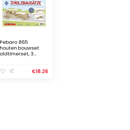
Pebaro 865
houten bouwset
oldtimerset, 3
stuks 3D-puzzels
oldtimer auto’s:
oldtimer I,
€
18.26
oldtimer II,
oldtimer III;
modelbouwset,
knutselen met
hout, houten
puzzel,
voorgestanste
houten platen,
cadeau-idee