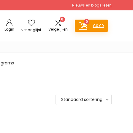
Nieuws en blogs lezen
0
0
€
0.00
Login
Vergelijken
verlanglijst
9 grams
Standaard sortering