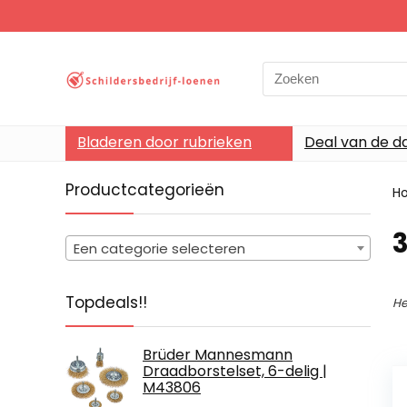
Search
for:
Bladeren door rubrieken
Deal van de d
Productcategorieën
H
‎
Een categorie selecteren
Topdeals!!
He
Brüder Mannesmann
Draadborstelset, 6-delig |
M43806