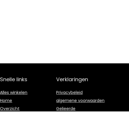
Snelle links
Verklaringen
Alles winkelen
Privacybeleid
Home
algemene voorwaarden
Overzicht
Gelieerde
openbaarmaking
Blogs
Onze webshops