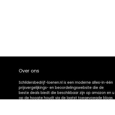
Over ons
Schildersbedrijf-loenen.nl is een moderne alles-in-één
prijsvergelijkings- en beoordelingswebsite die de
beste deals biedt die beschikbaar zijn op amazon en u
op de hoogte houdt via de laatst toegevoegde blogs.
Alle afbeeldingen zijn auteursrechtelijk beschermd
door hun respectievelijke eigenaren. Alle geciteerde
inhoud is afgeleid van hun respectievelijke bronnen.