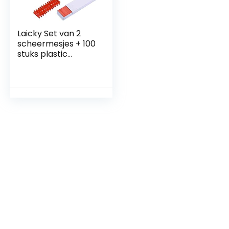
Laicky Set van 2
scheermesjes + 100
stuks plastic
reservemesjes
stickers stickers
kleurlabels
schrapers
verwijderen
gereedschap voor
auto vensterglas
gekleurd vinyl
gereedschap geen
krassen