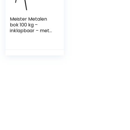
Meister Metalen
bok 100 kg –
inklapbaar – met
draaggreep – met
anti-slip
pad/onderstelbok
van
metaal/opvouwbar
e klapbank met
rubberen
pad/werkbank met
780 mm
werkhoogte /
5258130