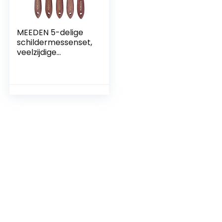
MEEDEN 5-delige
schildermessenset,
veelzijdige
roestvrijstalen
spatel
paletmessen
schilderen
mengschraper
voor olie acryl en
meer