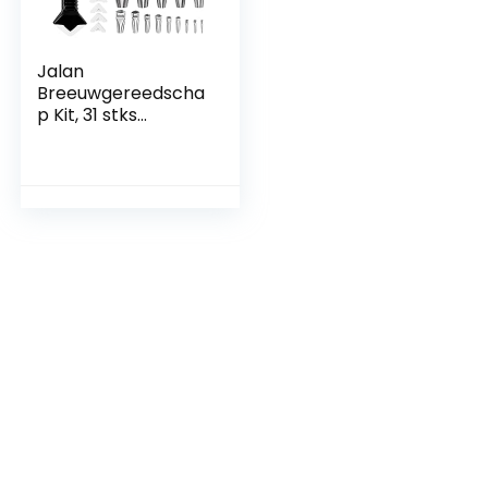
Jalan
Breeuwgereedscha
p Kit, 31 stks
afdichtmiddel
Afwerking
Gereedschap met
Caulk Remover
Zwarte Tape
Borstels
Verschillende Maat
Nozzle Sealant
Afwerking Tool
Siliconen Pads, voor
Keuken Badkamer
Venster