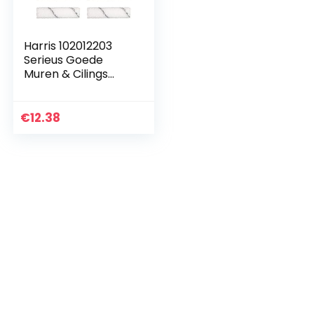
Harris 102012203
Serieus Goede
Muren & Cilings
Mini-Rollenhülse, 10
x 4 mittelgroßer
Flor, 10 Stück, Wit,
€
12.38
4in