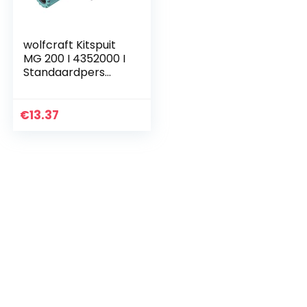
wolfcraft Kitspuit
MG 200 I 4352000 I
Standaardpers
met comfortabele
extra´s
€
13.37