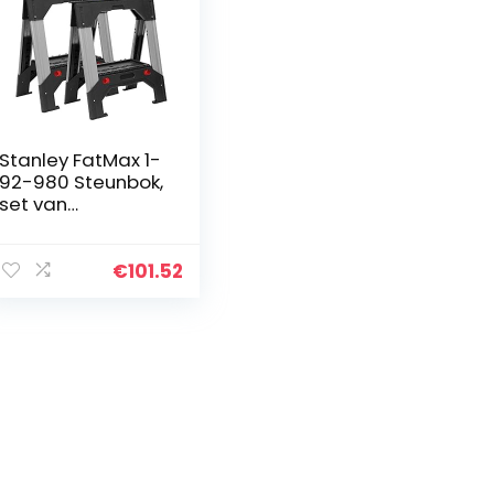
Stanley FatMax 1-
92-980 Steunbok,
set van
aluminium en
metaal, in hoogte
verstelbare
€
101.52
klapbok met
stevige
telescopische
metalen poten,
tot 1300 kg
belastbaar, 69 x
10 x 83 cm