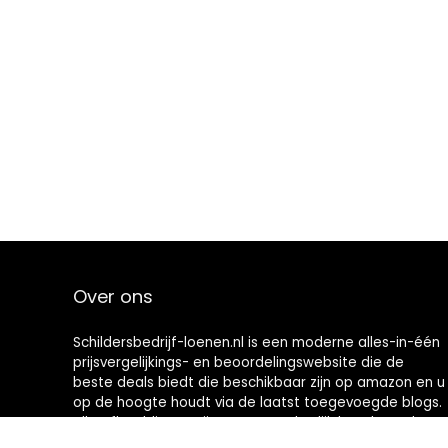
Over ons
Schildersbedrijf-loenen.nl is een moderne alles-in-één
prijsvergelijkings- en beoordelingswebsite die de
beste deals biedt die beschikbaar zijn op amazon en u
op de hoogte houdt via de laatst toegevoegde blogs.
Alle afbeeldingen zijn auteursrechtelijk beschermd
door hun respectievelijke eigenaren. Alle geciteerde