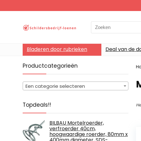
Search
for:
Bladeren door rubrieken
Deal van de d
Productcategorieën
H
Een categorie selecteren
Topdeals!!
He
BILBAU Mortelroerder,
verfroerder 40cm,
hoogwaardige roerder, 80mm x
400mm diameter, SDS-