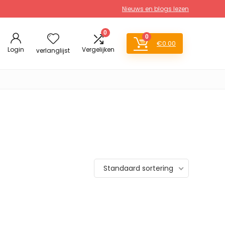
Nieuws en blogs lezen
0
0
€
0.00
Login
Vergelijken
verlanglijst
Standaard sortering