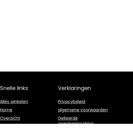
Snelle links
Verklaringen
Alles winkelen
Privacybeleid
Home
algemene voorwaarden
Overzicht
Gelieerde
openbaarmaking
Blogs