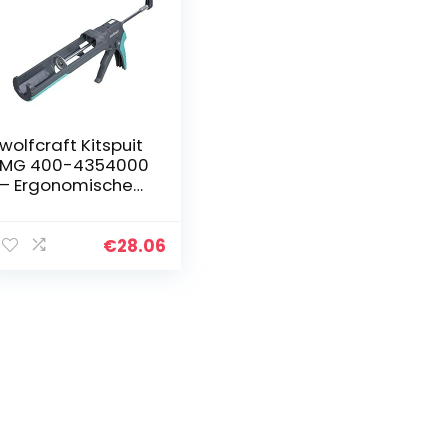
wolfcraft Kitspuit
MG 400-4354000
– Ergonomische
pers met
handgreepverstel
ling
€
28.06