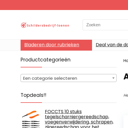
Search
for:
Bladeren door rubrieken
Deal van de d
Productcategorieën
H
‎
Een categorie selecteren
Topdeals!!
He
FOCCTS 10 stuks
tegelscharniergereedschap,
voegenverwijdering, schrapen,
zijgereedschap voor het