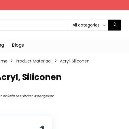
All categories
ag
Blogs
ome
Product Materiaal
‎Acryl, Siliconen
Acryl, Siliconen
t enkele resultaat weergeven