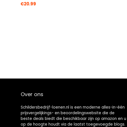
€
20.99
Over ons
Schildersbedrijf-loenen.nl is een moderne alles-in-één
prijsvergelijkings- en beoordelingswebsite die de
beste deals biedt die beschikbaar zijn op amazon en u
op de hoogte houdt via de laatst toegevoegde blogs.