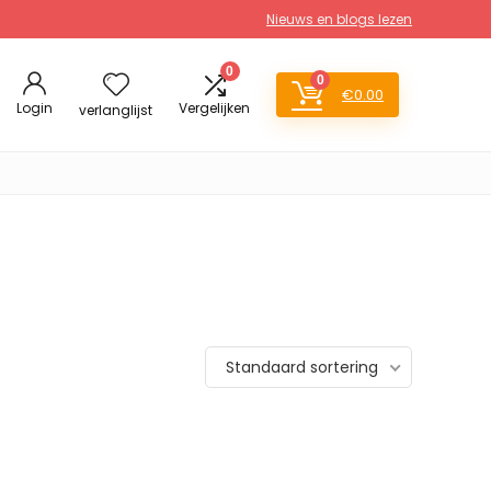
Nieuws en blogs lezen
0
0
€
0.00
Login
Vergelijken
verlanglijst
Standaard sortering