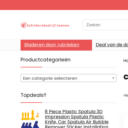
Search
for:
Bladeren door rubrieken
Deal van de d
Productcategorieën
H
‎
Een categorie selecteren
Topdeals!!
He
8 Piece Plastic Spatula 3D
Impression Spatula Plastic
Knife, Car Spatula Air Bubble
Remover Sticker Installation