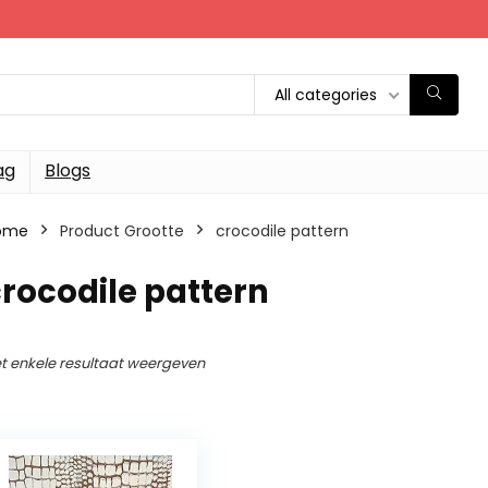
All categories
ag
Blogs
ome
Product Grootte
‎crocodile pattern
crocodile pattern
t enkele resultaat weergeven