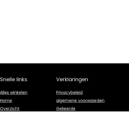
Snelle links
Verklaringen
Alles winkelen
Privacybeleid
Home
algemene voorwaarden
Overzicht
Gelieerde
openbaarmaking
Blogs
Onze webshops