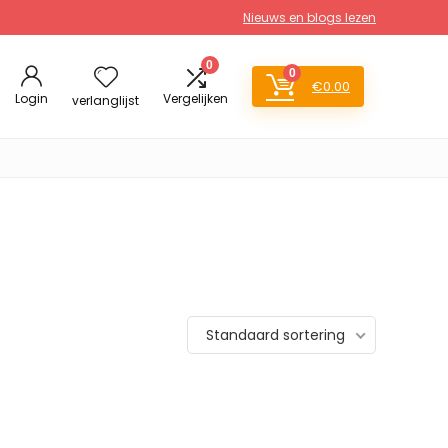
Nieuws en blogs lezen
0
0
€
0.00
Login
Vergelijken
verlanglijst
Standaard sortering