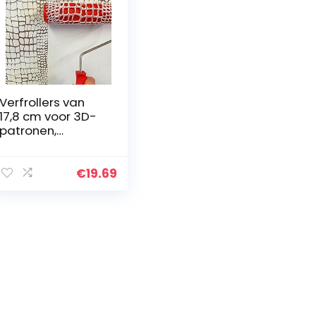
Verfrollers van
17,8 cm voor 3D-
ignetschraper
patronen,
huishoudelijke
doe-het-
zelfverfroller,
€
19.69
kunstborstel voor
decoratie huis,
decoratie club
(krokodillenpatro
on)