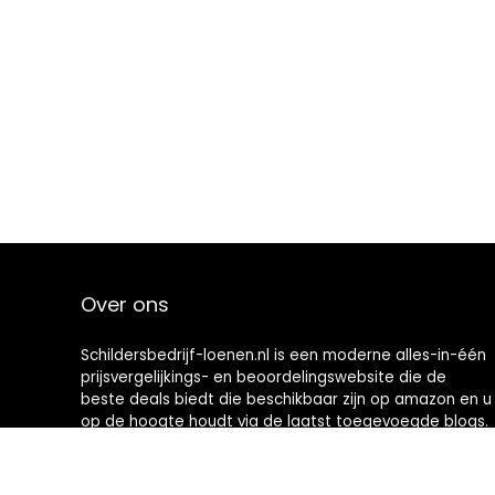
Over ons
Schildersbedrijf-loenen.nl is een moderne alles-in-één
prijsvergelijkings- en beoordelingswebsite die de
beste deals biedt die beschikbaar zijn op amazon en u
op de hoogte houdt via de laatst toegevoegde blogs.
Alle afbeeldingen zijn auteursrechtelijk beschermd
door hun respectievelijke eigenaren. Alle geciteerde
inhoud is afgeleid van hun respectievelijke bronnen.