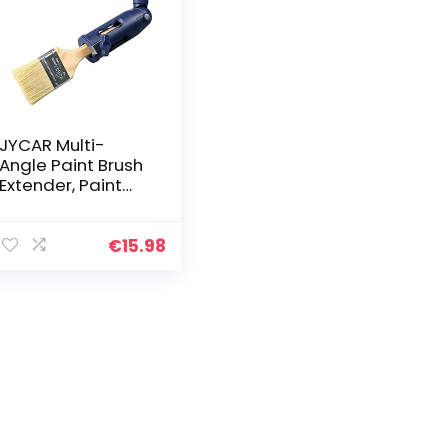
JYCAR Multi-
Angle Paint Brush
Extender, Paint
Edger Tool voor
hoge plafonds,
Paint Brush
€
15.98
Extension
Handvat
Extension Pole
Attachments
Lange Handvat
Verf Borstel Roller
Houder Adapter