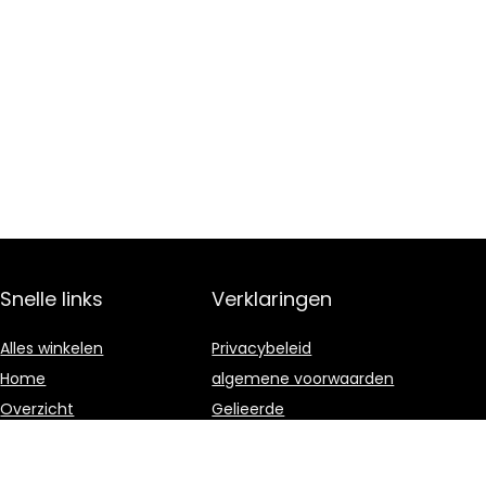
Snelle links
Verklaringen
Alles winkelen
Privacybeleid
Home
algemene voorwaarden
Overzicht
Gelieerde
openbaarmaking
Blogs
Onze webshops