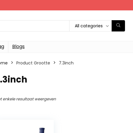
All categories
ag
Blogs
ome
Product Grootte
‎7.3inch
7.3inch
t enkele resultaat weergeven