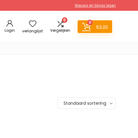
Nieuws en blogs lezen
0
0
€
0.00
Login
Vergelijken
verlanglijst
Standaard sortering