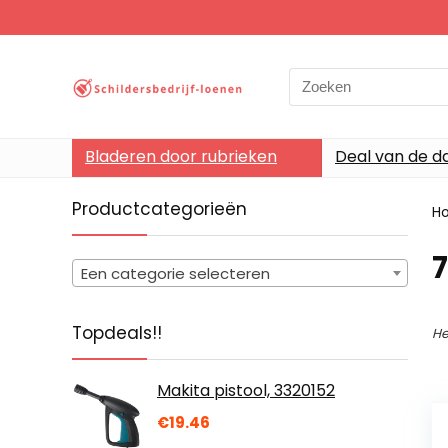
Search
for:
Bladeren door rubrieken
Deal van de d
Productcategorieën
H
‎
Een categorie selecteren
Topdeals!!
He
Makita pistool, 3320152
€
19.46