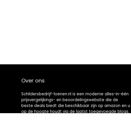
Over ons
Schildersbedrijf-loenen.nl is een moderne alles-in-één
prijsvergelijkings- en beoordelingswebsite die de
beste deals biedt die beschikbaar zijn op amazon en u
op de hoogte houdt via de laatst toegevoegde blogs.
Alle afbeeldingen zijn auteursrechtelijk beschermd
door hun respectievelijke eigenaren. Alle geciteerde
inhoud is afgeleid van hun respectievelijke bronnen.