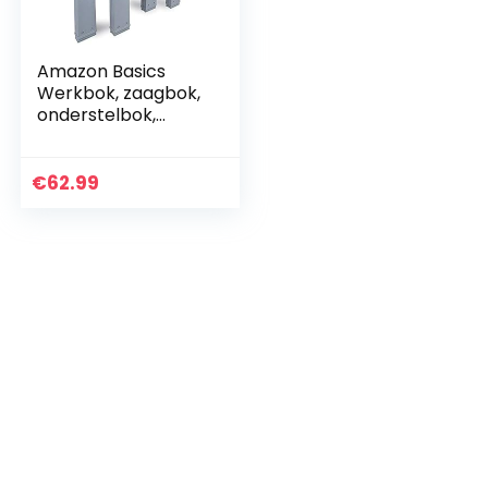
Amazon Basics
Werkbok, zaagbok,
onderstelbok,
werkplaatsbok,
klapbok,
inklapbaar, vaste
€
62.99
stand met antislip
voeten, 408 kg
belastbaarheid, set
van 2, grijs, oranje