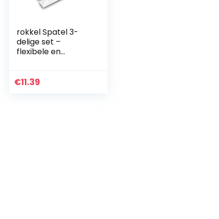
rokkel Spatel 3-
delige set –
flexibele en
roestvrije
roestvrijstalen
messen met anti-
€
11.39
slip grip om
behang en muren
af te krabben – 3
stuks