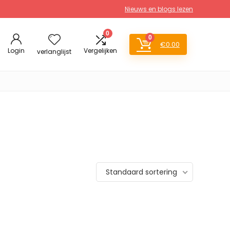
Nieuws en blogs lezen
0
0
€
0.00
Login
Vergelijken
verlanglijst
Standaard sortering