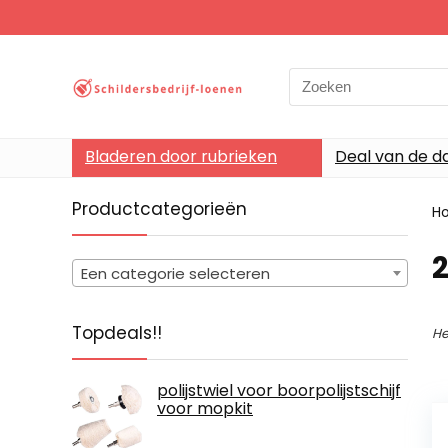
Search
for:
Bladeren door rubrieken
Deal van de d
Productcategorieën
H
‎
Een categorie selecteren
Topdeals!!
He
polijstwiel voor boorpolijstschijf
voor mopkit