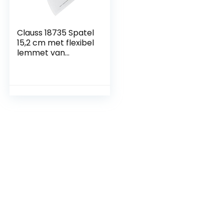
Clauss 18735 Spatel
15,2 cm met flexibel
lemmet van
professionele
kwaliteit, titanium
roestvrijstalen
lemmet met anti-
aanbaklaag,
antislip en
ergonomische
handgreep, ideaal
voor
reparatiewerkzaa
mheden