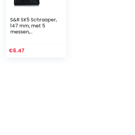
S&R SK5 Schraaper,
147 mm, met 5
messen,
lijmverwijderaar,
vignetschraper,
glasschraper,
€
6.47
kookplaatschraper
, keramische
plaatschraper,
krasverwijderaar