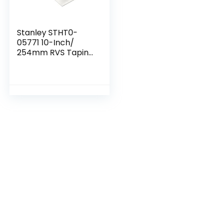
Stanley STHT0-
05771 10-Inch/
254mm RVS Taping
Mes,
Geel/Zwart/Zilver,
10 Inch (254 mm)