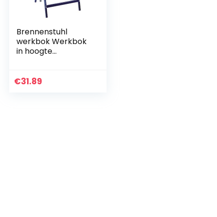
Brennenstuhl
werkbok Werkbok
in hoogte
verstelbaar. 1 –
Pack zilver
€
31.89