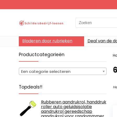
Search
for:
Bladeren door rubrieken
Deal van de d
Productcategorieën
H
‎
Een categorie selecteren
Topdeals!!
He
Rubberen aandrukrol, handdruk
roller auto geluidsisolatie
aandrukrol gereedschap
aandrukrol voor randommmer