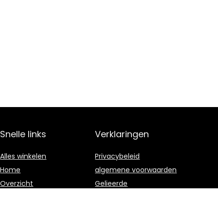
Snelle links
Verklaringen
Alles winkelen
Privacybeleid
Home
algemene voorwaarden
Overzicht
Gelieerde
openbaarmaking
Blogs
Onze webshops