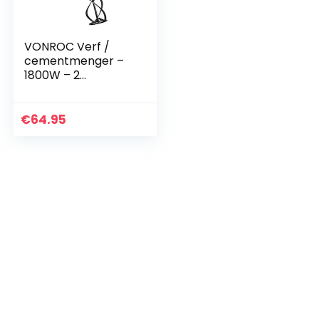
VONROC Verf /
cementmenger –
1800W – 2
versnellingen – 3m
rubberen kabel –
Incl. roerstaaf
€
64.95
140x600MM