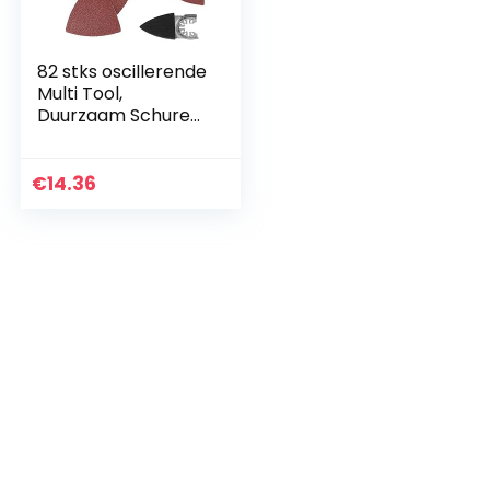
82 stks oscillerende
Multi Tool,
Duurzaam Schuren
Kit Zand Pad voor
Bosch Makita Fein
Zaagbladen
€
14.36
Accessoires Kit