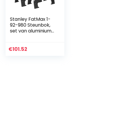
Stanley FatMax 1-
92-980 Steunbok,
set van aluminium
en metaal, in
hoogte verstelbare
klapbok met
€
101.52
stevige
telescopische
metalen poten, tot
1300 kg belastbaar,
69 x 10 x 83 cm