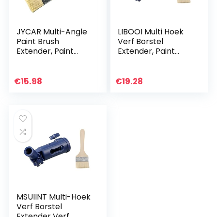
JYCAR Multi-Angle
LIBOOI Multi Hoek
Paint Brush
Verf Borstel
Extender, Paint
Extender, Paint
Edger Tool voor
Edger Tool Voor
hoge plafonds,
Hoge Plafonds
Paint Brush
Lange Verf Borstel
€
15.98
€
19.28
Extension Handvat
Houder Zwanenhals
Extension Pole
Verf Borstel
Attachments
Handvat Voor
Lange Handvat
Extension Pole
Verf Borstel Roller
Houder Adapter
MSUIINT Multi-Hoek
Verf Borstel
Extender Verf