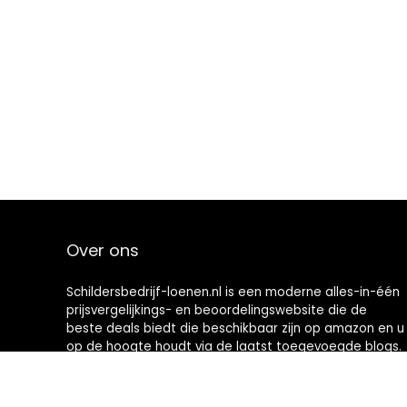
Over ons
Schildersbedrijf-loenen.nl is een moderne alles-in-één
prijsvergelijkings- en beoordelingswebsite die de
beste deals biedt die beschikbaar zijn op amazon en u
op de hoogte houdt via de laatst toegevoegde blogs.
Alle afbeeldingen zijn auteursrechtelijk beschermd
door hun respectievelijke eigenaren. Alle geciteerde
inhoud is afgeleid van hun respectievelijke bronnen.