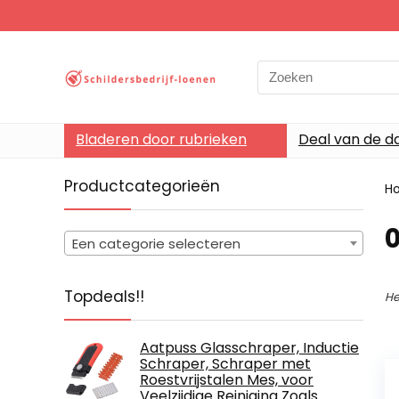
Search
for:
Bladeren door rubrieken
Deal van de d
Productcategorieën
H
‎
Een categorie selecteren
Topdeals!!
He
Aatpuss Glasschraper, Inductie
Schraper, Schraper met
Roestvrijstalen Mes, voor
Veelzijdige Reiniging Zoals