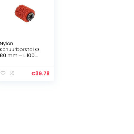
Nylon
schuurborstel Ø
80 mm – L 100
mm voor het
verwijderen/ontgr
ijzen/reinigen
€
39.78