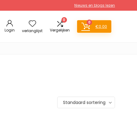
Nieuws en blogs lezen
0
0
€
0.00
Login
Vergelijken
verlanglijst
Standaard sortering