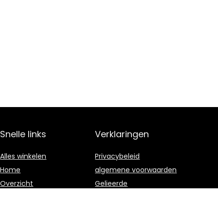
Snelle links
Verklaringen
Alles winkelen
Privacybeleid
Home
algemene voorwaarden
Overzicht
Gelieerde
openbaarmaking
Blogs
Onze webshops