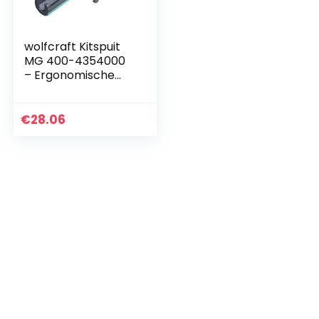
wolfcraft Kitspuit
MG 400-4354000
– Ergonomische
pers met
handgreepverstelli
ng
€
28.06