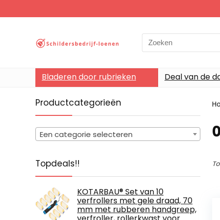
Search
for:
Bladeren door rubrieken
Deal van de d
Productcategorieën
H
‎
Een categorie selecteren
Topdeals!!
To
KOTARBAU® Set van 10
verfrollers met gele draad, 70
mm met rubberen handgreep,
verfroller, rollerkwast voor