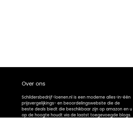
Over ons
Schildersbedrijf-loenen.nl is een moderne alles-in-één
prijsvergelijkings- en beoordelingswebsite die de
beste deals biedt die beschikbaar zijn op amazon en u
op de hoogte houdt via de laatst toegevoegde blogs.
Alle afbeeldingen zijn auteursrechtelijk beschermd
door hun respectievelijke eigenaren. Alle geciteerde
inhoud is afgeleid van hun respectievelijke bronnen.