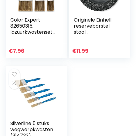
Color Expert
Originele Einhell
82650315,
reserveborstel
lazuurkwastenset
staal
30/50/70 mm grijs
(voegenreiniger-
accessoires,
reinigingsbreedte
€
7.96
€
11.99
15 mm, geschikt
voor Einhell
elektrische en
accuvoegenreinige
r BG-EG 1410, GC-
EG 1410, GC-CC 18
Li)
Silverline 5 stuks
wegwerpkwasten
(314733)