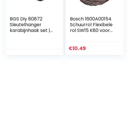
BGS Diy 80872
Bosch 1600A00154
Sleutelhanger
Schuurrol Flexibele
karabijnhaak set |
rol SW15 K80 voor
4-delig
Bosch Texoro
Verwijderbare rol
€
10.49