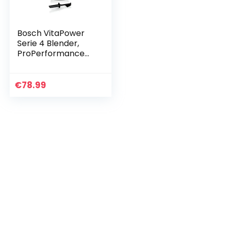
Bosch VitaPower
Serie 4 Blender,
ProPerformance
systeem, 1200
Watt,
roestvrijstalen
€
78.99
messen,
ThermoSafe
blenderkan, 2
snelheden en pulse
functie, MMB6172S,
zilver