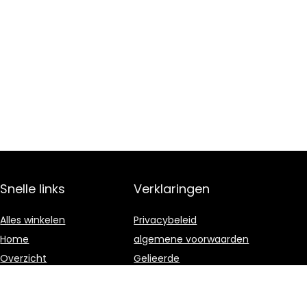
Snelle links
Verklaringen
Alles winkelen
Privacybeleid
Home
algemene voorwaarden
Overzicht
Gelieerde
openbaarmaking
Blogs
Onze webshops