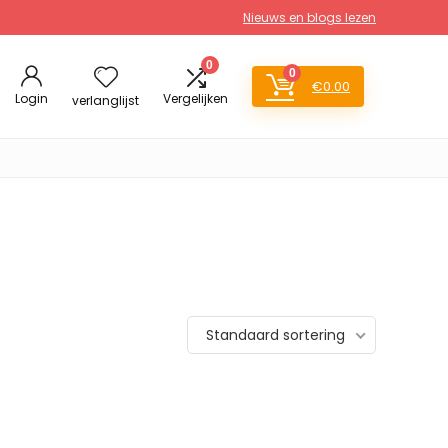
Nieuws en blogs lezen
0
0
€
0.00
Login
Vergelijken
verlanglijst
Standaard sortering