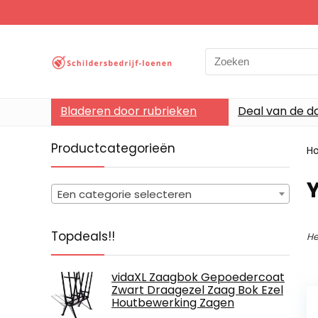
Search
for:
Bladeren door rubrieken
Deal van de d
Productcategorieën
H
‎
Een categorie selecteren
Topdeals!!
He
vidaXL Zaagbok Gepoedercoat
Zwart Draagezel Zaag Bok Ezel
Houtbewerking Zagen