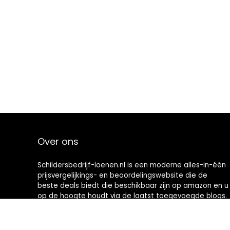
Over ons
Schildersbedrijf-loenen.nl is een moderne alles-in-één
prijsvergelijkings- en beoordelingswebsite die de
beste deals biedt die beschikbaar zijn op amazon en u
op de hoogte houdt via de laatst toegevoegde blogs.
Alle afbeeldingen zijn auteursrechtelijk beschermd
door hun respectievelijke eigenaren. Alle geciteerde
inhoud is afgeleid van hun respectievelijke bronnen.