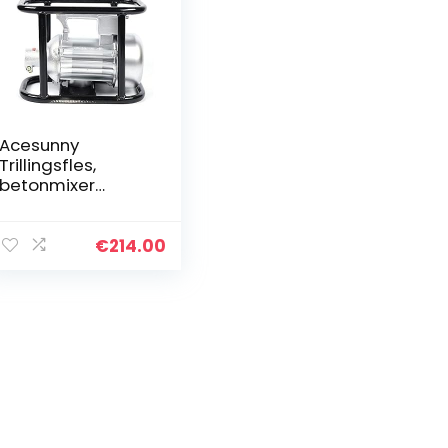
Acesunny
Trillingsfles,
betonmixer
elektrische
roerder,
flessenschudder,
€
214.00
binnenmixer 2800
tpm, 1500 W,
trilfles,
betonrottler,
elektrische
roerder,
flessenschudder,
binnenmixer 6 m