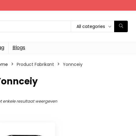
All categories
ag
Blogs
ome
Product Fabrikant
‎Yonnceiy
Yonnceiy
t enkele resultaat weergeven