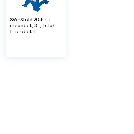
SW-Stahl 20460L
steunbok, 3 t, 1 stuk
I autobok I
steunbok I in
hoogte verstelbaar
auto I banden
steunbok I
steunbok 2t I
werkbok metaal I
auto steunbokken
set