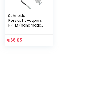
Schneider
Perslucht vetpers
FP-M (handmatige
vetpers, 0,6 l per
slag, werkdruk 2-10
bar, incl. 200 mm
€
66.05
aansluitslang)
DGKD040025