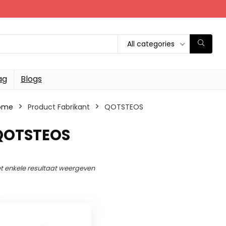
All categories
ag
Blogs
ome
Product Fabrikant
‎QOTSTEOS
‎QOTSTEOS
t enkele resultaat weergeven