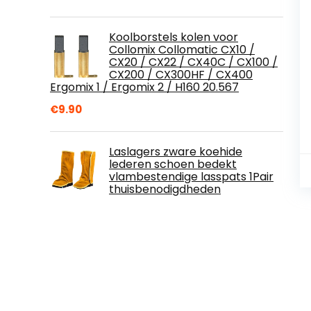
Koolborstels kolen voor
Collomix Collomatic CX10 /
CX20 / CX22 / CX40C / CX100 /
CX200 / CX300HF / CX400
Ergomix 1 / Ergomix 2 / H160 20.567
€
9.90
Laslagers zware koehide
lederen schoen bedekt
vlambestendige lasspats 1Pair
thuisbenodigdheden