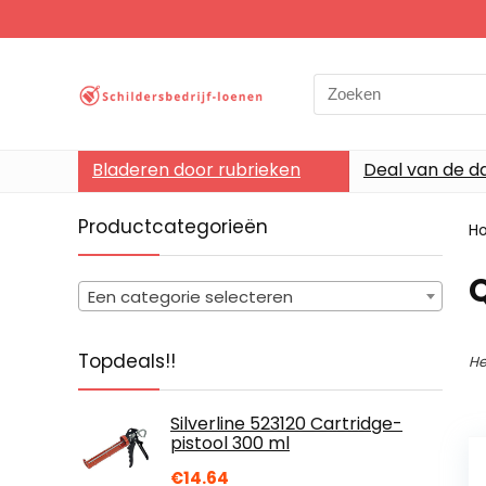
Search
for:
Bladeren door rubrieken
Deal van de d
Productcategorieën
H
Een categorie selecteren
Topdeals!!
He
Silverline 523120 Cartridge-
pistool 300 ml
€
14.64