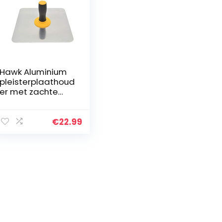
Hawk Aluminium
pleisterplaathoud
er met zachte
grip,
pleistergereedsc
hap voor cement,
€
22.99
mortel,
gipsplaten