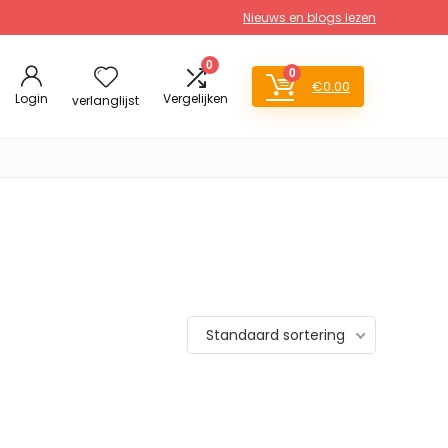
Nieuws en blogs lezen
0
0
€
0.00
Login
Vergelijken
verlanglijst
Standaard sortering