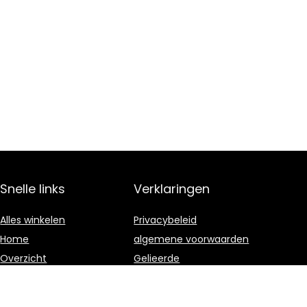
Snelle links
Verklaringen
Alles winkelen
Privacybeleid
Home
algemene voorwaarden
Overzicht
Gelieerde
openbaarmaking
Blogs
Onze webshops