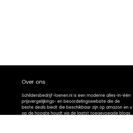
Over ons
Schildersbedrijf-loenen.nl is een moderne alles-in-één
prijsvergelijkings- en beoordelingswebsite die de
beste deals biedt die beschikbaar zijn op amazon en u
op de hoogte houdt via de laatst toegevoegde blogs.
Alle afbeeldingen zijn auteursrechtelijk beschermd
door hun respectievelijke eigenaren. Alle geciteerde
inhoud is afgeleid van hun respectievelijke bronnen.