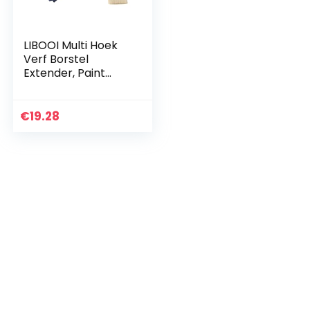
LIBOOI Multi Hoek
Verf Borstel
Extender, Paint
Edger Tool Voor
Hoge Plafonds
Lange Verf Borstel
€
19.28
Houder Zwanenhals
Verf Borstel
Handvat Voor
Extension Pole