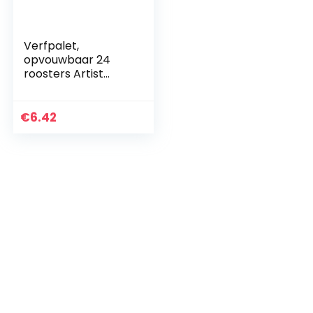
Verfpalet,
opvouwbaar 24
roosters Artist
Square Plastic
Palette Verfbak
Aquarel Doos
€
6.42
Olieverf
Gereedschap
Verfdoos