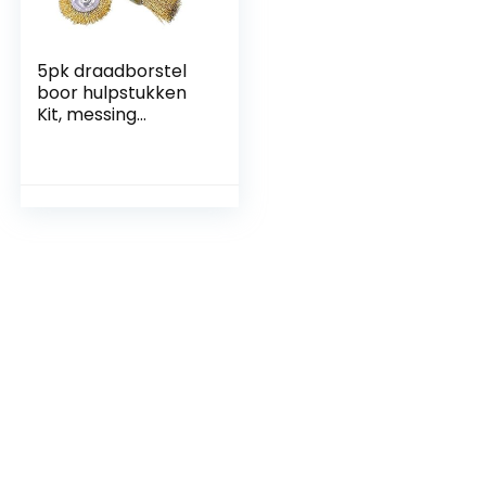
5pk draadborstel
boor hulpstukken
Kit, messing
gecoate borstels, 5
maten gecoate
draad boor borstel
set perfect voor
verwijdering van
roest/corrosie/verf
– verminderde
draadbreuk en
langere levensduur