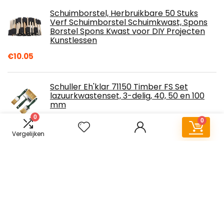
Schuimborstel, Herbruikbare 50 Stuks
Verf Schuimborstel Schuimkwast, Spons
Borstel Spons Kwast voor DIY Projecten
Kunstlessen
€
10.05
Schuller Eh'klar 71150 Timber FS Set
lazuurkwastenset, 3-delig, 40, 50 en 100
mm
0
€
10.99
0
Vergelijken
Clauss 8-in-1 plamuurmes van
professionele kwaliteit | titanium
gebonden roestvrijstalen lemmet met
antiaanbaklaag | antislip, ergonomische
handgreep | ideaal om te schrapen | 18798
KOTARBAU® Complete schilderset met