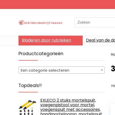
Search
for:
Bladeren door rubrieken
Deal van de d
Productcategorieën
H
‎
Een categorie selecteren
Topdeals!!
He
EXLECO 2 stuks mortelspuit,
voegenpistool voor mortel,
voegenspuit met accessoires,
handmortelpomp, mortelspuit,