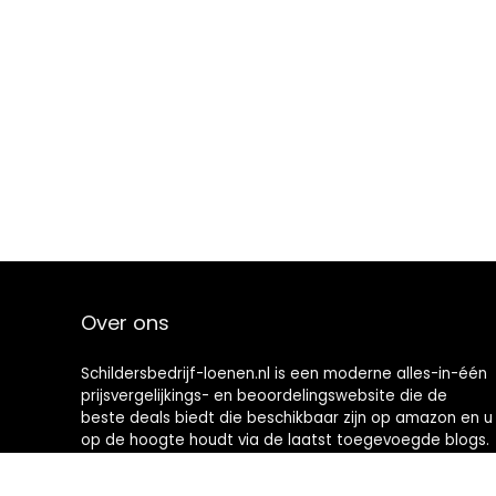
Over ons
Schildersbedrijf-loenen.nl is een moderne alles-in-één
prijsvergelijkings- en beoordelingswebsite die de
beste deals biedt die beschikbaar zijn op amazon en u
op de hoogte houdt via de laatst toegevoegde blogs.
Alle afbeeldingen zijn auteursrechtelijk beschermd
door hun respectievelijke eigenaren. Alle geciteerde