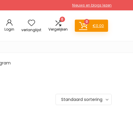
Nieuws en blogs lezen
0
0
€
0.00
Login
Vergelijken
verlanglijst
0 gram
Standaard sortering