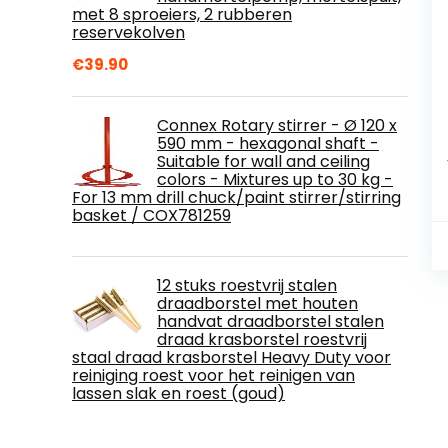
met 8 sproeiers, 2 rubberen
reservekolven
€
39.90
Connex Rotary stirrer - Ø 120 x
590 mm - hexagonal shaft -
Suitable for wall and ceiling
colors - Mixtures up to 30 kg -
For 13 mm drill chuck/paint stirrer/stirring
basket / COX781259
12 stuks roestvrij stalen
draadborstel met houten
handvat draadborstel stalen
draad krasborstel roestvrij
staal draad krasborstel Heavy Duty voor
reiniging roest voor het reinigen van
lassen slak en roest (goud)