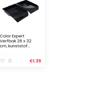
Color Expert
Verfbak 26 x 32
cm, kunststof
zwart 84801810
€
1.39