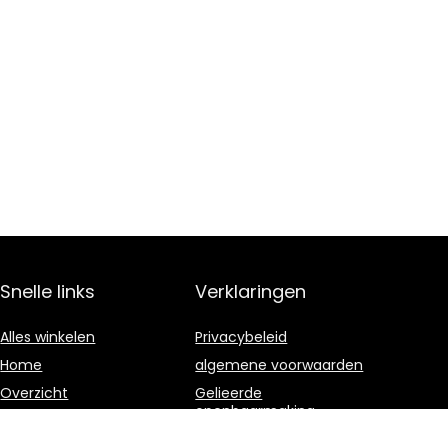
Snelle links
Verklaringen
Alles winkelen
Privacybeleid
Home
algemene voorwaarden
Overzicht
Gelieerde
openbaarmaking
Blogs