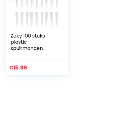
Zaky 100 stuks
plastic
spuitmonden
breeuwen
mondstuk tip
siliconen buis
€
15.99
mondstuk kit
reserve siliconen
afdichtingssproeier
s