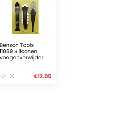
Benson Tools
11889 Siliconen
voegenverwijder
aar en
schraperset
€
12.05