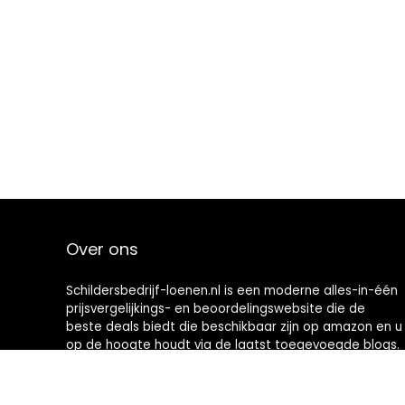
Over ons
Schildersbedrijf-loenen.nl is een moderne alles-in-één
prijsvergelijkings- en beoordelingswebsite die de
beste deals biedt die beschikbaar zijn op amazon en u
op de hoogte houdt via de laatst toegevoegde blogs.
Alle afbeeldingen zijn auteursrechtelijk beschermd
door hun respectievelijke eigenaren. Alle geciteerde
inhoud is afgeleid van hun respectievelijke bronnen.