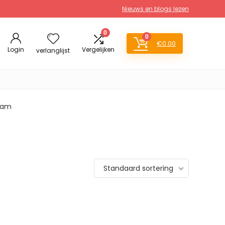
Nieuws en blogs lezen
0
0
€
0.00
Login
Vergelijken
verlanglijst
gram
Standaard sortering