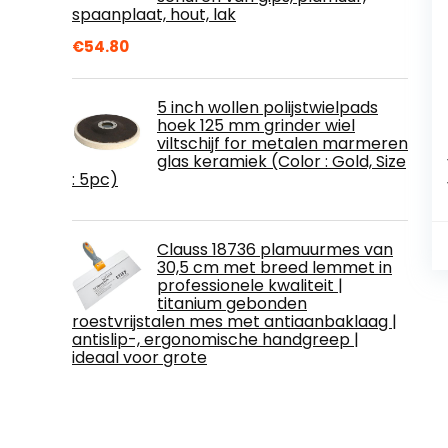
spaanplaat, hout, lak
€
54.80
5 inch wollen polijstwielpads
hoek 125 mm grinder wiel
viltschijf for metalen marmeren
glas keramiek (Color : Gold, Size
: 5pc)
Clauss 18736 plamuurmes van
30,5 cm met breed lemmet in
professionele kwaliteit |
titanium gebonden
roestvrijstalen mes met antiaanbaklaag |
antislip-, ergonomische handgreep |
ideaal voor grote