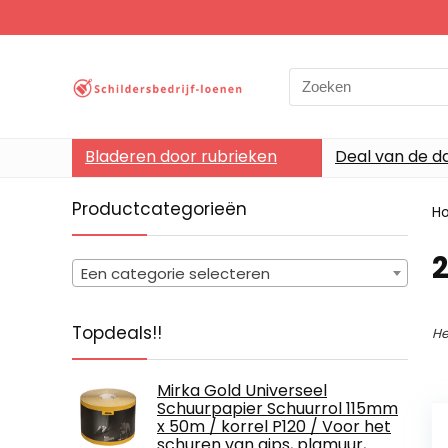
Search
for:
Bladeren door rubrieken
Deal van de d
Productcategorieën
H
‎
Een categorie selecteren
Topdeals!!
He
Mirka Gold Universeel
Schuurpapier Schuurrol 115mm
x 50m / korrel P120 / Voor het
schuren van gips, plamuur,