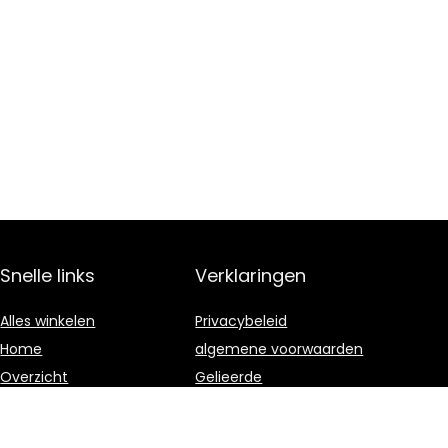
Snelle links
Verklaringen
Alles winkelen
Privacybeleid
Home
algemene voorwaarden
Overzicht
Gelieerde
openbaarmaking
Blogs
Onze webshops