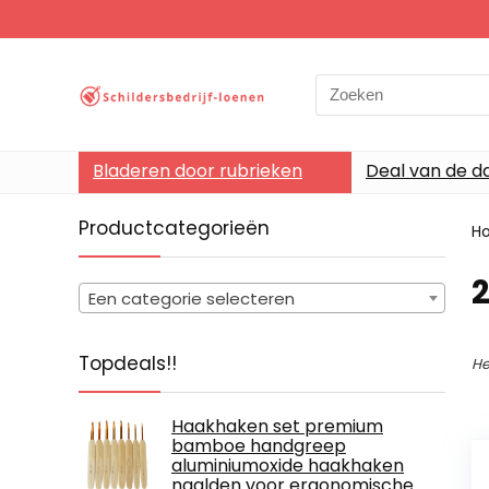
Search
for:
Bladeren door rubrieken
Deal van de d
Productcategorieën
H
‎
Een categorie selecteren
Topdeals!!
He
Haakhaken set premium
bamboe handgreep
aluminiumoxide haakhaken
naalden voor ergonomische