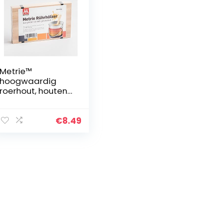
Metrie™
hoogwaardig
roerhout, houten
spatel,
verfmengspatel
(26 x 1,6 cm),
€
8.49
geschikt voor het
roeren van verf,
lak of knutselhout,
100 stuks