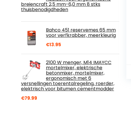
breiencraft 2,5 mm-6,0 mm 8 stks
thuisbenodigdheden
Bahco 451 reservemes 65 mm
voor verfkrabber, meerkleurig
€
13.95
2100 W menger, M14 IMAYCC
mortelmixer, elektrische
betonmixer, mortelmixer,
ergonomisch met 6
versnellingen toerentalregeling, roerder,
elektrisch voor bitumen cementmodder
€
79.99