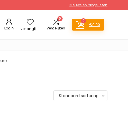
Nieuws en blogs lezen
0
0
€
0.00
Login
Vergelijken
verlanglijst
gram
Standaard sortering