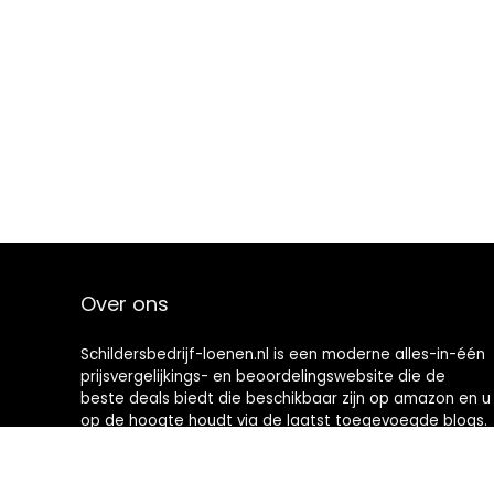
Over ons
Schildersbedrijf-loenen.nl is een moderne alles-in-één
prijsvergelijkings- en beoordelingswebsite die de
beste deals biedt die beschikbaar zijn op amazon en u
op de hoogte houdt via de laatst toegevoegde blogs.
Alle afbeeldingen zijn auteursrechtelijk beschermd
door hun respectievelijke eigenaren. Alle geciteerde
inhoud is afgeleid van hun respectievelijke bronnen.