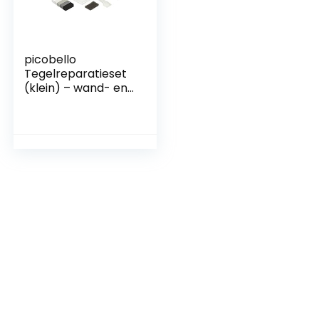
picobello
Tegelreparatieset
(klein) – wand- en
vloertegels –
verfset wit en grijs,
G61650