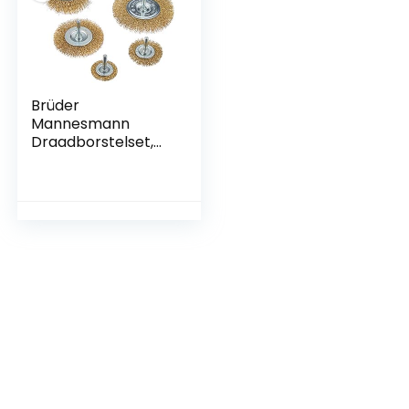
Brüder
Mannesmann
Draadborstelset,
6-delig | M43806