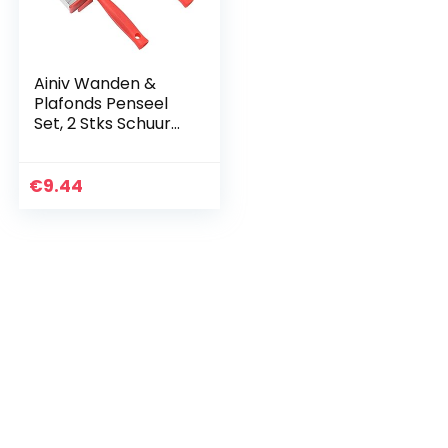
Ainiv Wanden &
Plafonds Penseel
Set, 2 Stks Schuur
Borstel
(30mm*70mm+30
mm*120mm), Hek
€
9.44
Vloer Huisverf
Borstels, Water en
Olie gebaseerde
Verf Borstels voor
Hout en Beton
Decoratie