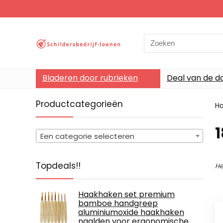
Search
for:
Bladeren door rubrieken
Deal van de d
Productcategorieën
H
‎
Een categorie selecteren
Topdeals!!
He
Haakhaken set premium
bamboe handgreep
aluminiumoxide haakhaken
naalden voor ergonomische