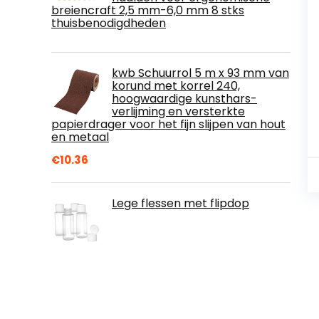
breiencraft 2,5 mm-6,0 mm 8 stks
thuisbenodigdheden
kwb Schuurrol 5 m x 93 mm van
korund met korrel 240,
hoogwaardige kunsthars-
verlijming en versterkte
papierdrager voor het fijn slijpen van hout
en metaal
€
10.36
Lege flessen met flipdop