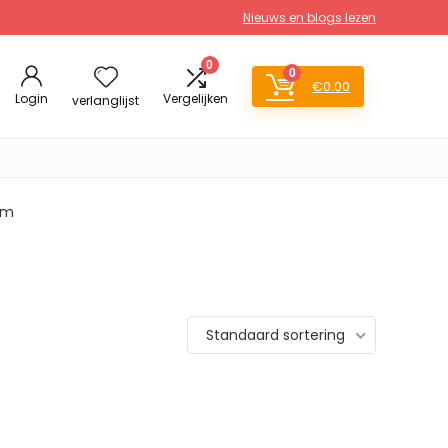
Nieuws en blogs lezen
0
0
€
0.00
Login
Vergelijken
verlanglijst
ram
Standaard sortering