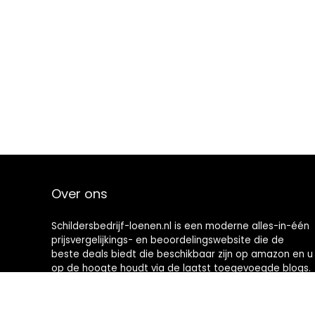
Over ons
Schildersbedrijf-loenen.nl is een moderne alles-in-één
prijsvergelijkings- en beoordelingswebsite die de
beste deals biedt die beschikbaar zijn op amazon en u
op de hoogte houdt via de laatst toegevoegde blogs.
Alle afbeeldingen zijn auteursrechtelijk beschermd
door hun respectievelijke eigenaren. Alle geciteerde
inhoud is afgeleid van hun respectievelijke bronnen.