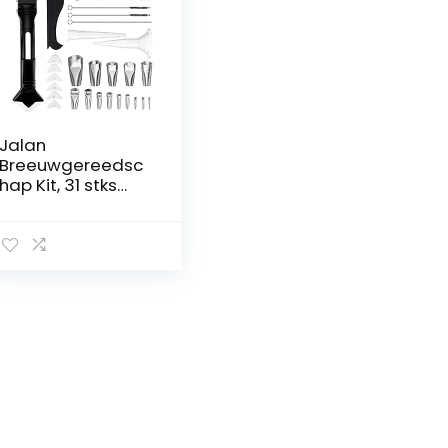
Jalan
Breeuwgereedsc
hap Kit, 31 stks
afdichtmiddel
Afwerking
Gereedschap
met Caulk
Remover Zwarte
Tape Borstels
Verschillende
Maat Nozzle
Sealant
Afwerking Tool
Siliconen Pads,
voor Keuken
Badkamer