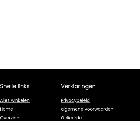
Snelle links
Verklaringen
Alles winkelen
Privacybeleid
Home
algemene voorwaarden
Overzicht
Gelieerde
openbaarmaking
Blogs
Onze webshops